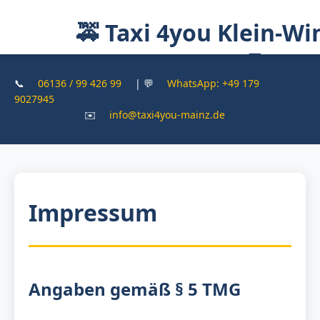
🚕 Taxi 4you Klein-W
☰
📞
06136 / 99 426 99
| 💬
WhatsApp: +49 179
9027945
✉️
info@taxi4you-mainz.de
Impressum
Angaben gemäß § 5 TMG