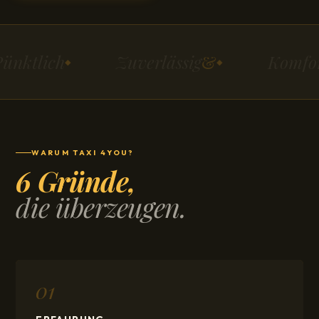
ünktlich
Zuverlässig
&
Komfor
WARUM TAXI 4YOU?
6 Gründe,
die überzeugen.
01