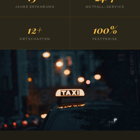
JAHRE ERFAHRUNG
NOTFALL-SERVICE
12+
100%
ORTSCHAFTEN
FESTPREISE